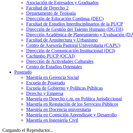
Asociación de Egresados y Graduados
Facultad de Derecho 2
Departamento de Teología
Dirección de Educación Continua (DEC)
Facultad de Estudios Interdisciplinarios de la PUCP
Dirección de Gestión del Talento Humano (DGTH)
Dirección Académica de Planeamiento y Evaluación (D
Facultad de Arquitectura y Urbanismo
Centro de Asesoría Pastoral Universitaria (CAPU)
Dirección de Comunicación Institucional (DCI)
Cachimbo PUCP (OCAI)
Dirección de Actividades Culturales
Centro de Estudios Orientales
Posgrado
Maestría en Gerencia Social
Escuela de Posgrado
Escuela de Gobierno y Políticas Públicas
Derecho y Empresa
Maestría en Derecho c.m. en Política Jurisdiccional
Maestría en Regulación de los Servicios Públicos
Maestría en Docencia universitaria
Maestría en Cognición Aprendizaje y Desarrollo
Maestría en Ingeniería Civil
Cargando el Reproductor...