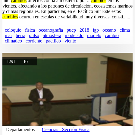
inter
cambios
directos con la atmósfera o por ...
cambios
en los
vientos, afectando a los patrones de circulación, ecosistemas marinos
y climas regionales. En particular, en el Pacífico Sur Este estos
cambios
ocurren en escalas de variabilidad muy diversas, consti......
coloquio
fisica
oceanografia
pucp
2018
igp
oceano
clima
mar
tierra
pulso
atmosfera
modelado
modelo
cambio
climatico
corriente
pacifico
viento
1291
16
Departamentos
Ciencias - Sección Física