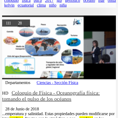
coloquio
fisica
pucp
2017
igp
geofisico
oceano
mar
onda
kelvin
ecuatorial
clima
niño
niña
111
28
Departamentos
Ciencias - Sección Física
Coloquio de Física - Oceanografía física:
HD
tomando el pulso de los océanos
28 de Junio de 2018
...emperatura y salinidad. Estas propiedades pueden modificarse por