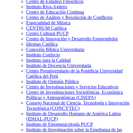
Centro de Estudios Filosóficos
Instituto Riva-Agüero
Centro de Educación Contínua
Centro de Análisis y Resolución de Conflictos
Especialidad de Música
CENTRUM Católica
Centro Cultural PUCP
Centro de Innovación y Desarrollo Emprendedor
Idiomas Católica
Conexión Bíblica Universitaria
Instituto Confucio
Instituto para la Calidad
Instituto de Docencia Universitaria
Centro Preuniversitario de la Pontificia Universidad
Católica del Perú
Instituto de Opinión Pública
Centro de Investigaciones y Servicios Educativos
Centro de Investigaciones Sociológicas, Económica
Políticas y Antropológicas (CISEPA)
Consejo Nacional de Ciencia, Tecnología e Innovación
Tecnológica (CONCYTEC)
Instituto de Desarrollo Humano de América Latina
(IDHAL-PUCP)
Instituto de Etnomusicología PUCP
Instituto de Investigación sobre la Enseñanza de las