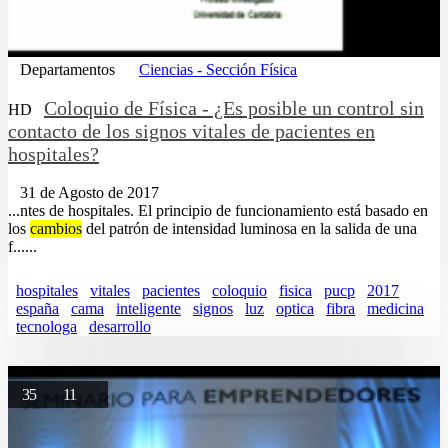
Departamentos
Ciencias - Sección Física
Coloquio de Física - ¿Es posible un control sin
HD
contacto de los signos vitales de pacientes en
hospitales?
31 de Agosto de 2017
...ntes de hospitales. El principio de funcionamiento está basado en
los
cambios
del patrón de intensidad luminosa en la salida de una
f......
hospitales
vitales
pacientes
coloquio
fisica
pucp
2017
españa
cama
inteligente
signos
luz
optica
fibra
medicina
tecnologa
desarrollo
35
11