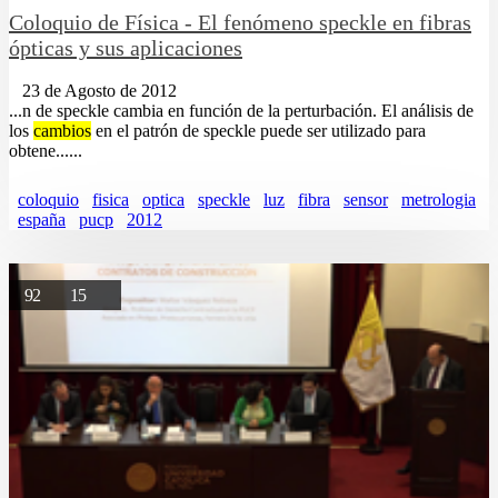
Coloquio de Física - El fenómeno speckle en fibras
ópticas y sus aplicaciones
23 de Agosto de 2012
...n de speckle cambia en función de la perturbación. El análisis de
los
cambios
en el patrón de speckle puede ser utilizado para
obtene......
coloquio
fisica
optica
speckle
luz
fibra
sensor
metrologia
españa
pucp
2012
92
15