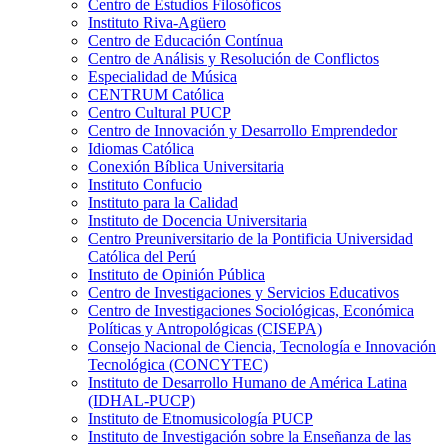
Centro de Estudios Filosóficos
Instituto Riva-Agüero
Centro de Educación Contínua
Centro de Análisis y Resolución de Conflictos
Especialidad de Música
CENTRUM Católica
Centro Cultural PUCP
Centro de Innovación y Desarrollo Emprendedor
Idiomas Católica
Conexión Bíblica Universitaria
Instituto Confucio
Instituto para la Calidad
Instituto de Docencia Universitaria
Centro Preuniversitario de la Pontificia Universidad
Católica del Perú
Instituto de Opinión Pública
Centro de Investigaciones y Servicios Educativos
Centro de Investigaciones Sociológicas, Económica
Políticas y Antropológicas (CISEPA)
Consejo Nacional de Ciencia, Tecnología e Innovación
Tecnológica (CONCYTEC)
Instituto de Desarrollo Humano de América Latina
(IDHAL-PUCP)
Instituto de Etnomusicología PUCP
Instituto de Investigación sobre la Enseñanza de las