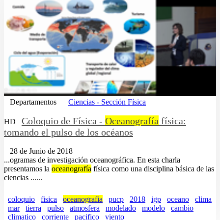
Departamentos
Ciencias - Sección Física
Coloquio de Física -
Oceanografía
física:
HD
tomando el pulso de los océanos
28 de Junio de 2018
...ogramas de investigación oceanográfica. En esta charla
presentamos la
oceanografía
física como una disciplina básica de las
ciencias ......
coloquio
fisica
oceanografia
pucp
2018
igp
oceano
clima
mar
tierra
pulso
atmosfera
modelado
modelo
cambio
climatico
corriente
pacifico
viento