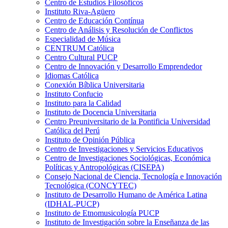
Centro de Estudios Filosóficos
Instituto Riva-Agüero
Centro de Educación Contínua
Centro de Análisis y Resolución de Conflictos
Especialidad de Música
CENTRUM Católica
Centro Cultural PUCP
Centro de Innovación y Desarrollo Emprendedor
Idiomas Católica
Conexión Bíblica Universitaria
Instituto Confucio
Instituto para la Calidad
Instituto de Docencia Universitaria
Centro Preuniversitario de la Pontificia Universidad
Católica del Perú
Instituto de Opinión Pública
Centro de Investigaciones y Servicios Educativos
Centro de Investigaciones Sociológicas, Económica
Políticas y Antropológicas (CISEPA)
Consejo Nacional de Ciencia, Tecnología e Innovación
Tecnológica (CONCYTEC)
Instituto de Desarrollo Humano de América Latina
(IDHAL-PUCP)
Instituto de Etnomusicología PUCP
Instituto de Investigación sobre la Enseñanza de las