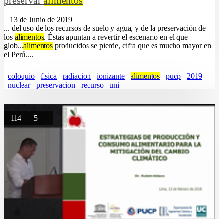
preservar
alimentos
13 de Junio de 2019
... del uso de los recursos de suelo y agua, y de la preservación de
los
alimentos
. Éstas apuntan a revertir el escenario en el que
glob...
alimentos
producidos se pierde, cifra que es mucho mayor en
el Perú....
coloquio
fisica
radiacion
ionizante
alimentos
pucp
2019
nuclear
preservacion
recurso
uni
114
5