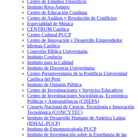
Centro de Estudios Filosóficos
Instituto Riva-Agüero
Centro de Educación Contínua
Centro de Análisis y Resolución de Conflictos
Especialidad de Música
CENTRUM Católica
Centro Cultural PUCP
Centro de Innovación y Desarrollo Emprendedor
Idiomas Católica
Conexión Bíblica Universitaria
Instituto Confucio
Instituto para la Calidad
Instituto de Docencia Universitaria
Centro Preuniversitario de la Pontificia Universidad
Católica del Perú
Instituto de Opinión Pública
Centro de Investigaciones y Servicios Educativos
Centro de Investigaciones Sociológicas, Económica
Políticas y Antropológicas (CISEPA)
Consejo Nacional de Ciencia, Tecnología e Innovación
Tecnológica (CONCYTEC)
Instituto de Desarrollo Humano de América Latina
(IDHAL-PUCP)
Instituto de Etnomusicología PUCP
Instituto de Investigación sobre la Enseñanza de las