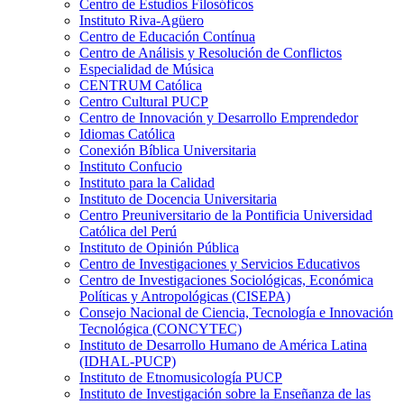
Centro de Estudios Filosóficos
Instituto Riva-Agüero
Centro de Educación Contínua
Centro de Análisis y Resolución de Conflictos
Especialidad de Música
CENTRUM Católica
Centro Cultural PUCP
Centro de Innovación y Desarrollo Emprendedor
Idiomas Católica
Conexión Bíblica Universitaria
Instituto Confucio
Instituto para la Calidad
Instituto de Docencia Universitaria
Centro Preuniversitario de la Pontificia Universidad
Católica del Perú
Instituto de Opinión Pública
Centro de Investigaciones y Servicios Educativos
Centro de Investigaciones Sociológicas, Económica
Políticas y Antropológicas (CISEPA)
Consejo Nacional de Ciencia, Tecnología e Innovación
Tecnológica (CONCYTEC)
Instituto de Desarrollo Humano de América Latina
(IDHAL-PUCP)
Instituto de Etnomusicología PUCP
Instituto de Investigación sobre la Enseñanza de las