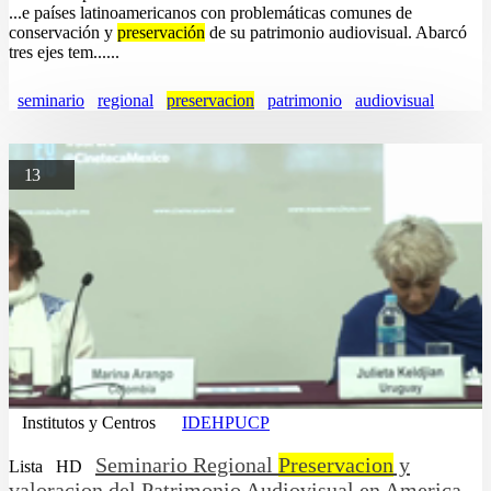
...e países latinoamericanos con problemáticas comunes de
conservación y
preservación
de su patrimonio audiovisual. Abarcó
tres ejes tem......
seminario
regional
preservacion
patrimonio
audiovisual
13
Institutos y Centros
IDEHPUCP
Seminario Regional
Preservacion
y
Lista
HD
valoracion del Patrimonio Audiovisual en America