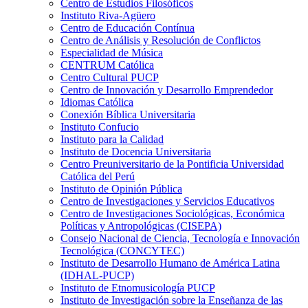
Centro de Estudios Filosóficos
Instituto Riva-Agüero
Centro de Educación Contínua
Centro de Análisis y Resolución de Conflictos
Especialidad de Música
CENTRUM Católica
Centro Cultural PUCP
Centro de Innovación y Desarrollo Emprendedor
Idiomas Católica
Conexión Bíblica Universitaria
Instituto Confucio
Instituto para la Calidad
Instituto de Docencia Universitaria
Centro Preuniversitario de la Pontificia Universidad
Católica del Perú
Instituto de Opinión Pública
Centro de Investigaciones y Servicios Educativos
Centro de Investigaciones Sociológicas, Económica
Políticas y Antropológicas (CISEPA)
Consejo Nacional de Ciencia, Tecnología e Innovación
Tecnológica (CONCYTEC)
Instituto de Desarrollo Humano de América Latina
(IDHAL-PUCP)
Instituto de Etnomusicología PUCP
Instituto de Investigación sobre la Enseñanza de las