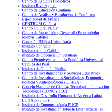
Centro de Estudios Filosóficos
Instituto Riva-Agüero
Centro de Educación Contínua
Centro de Análisis y Resolución de Conflictos
Especialidad de Música
CENTRUM Católica
Centro Cultural PUCP
Centro de Innovación y Desarrollo Emprendedor
Idiomas Católica
Conexión Bíblica Universitaria
Instituto Confucio
Instituto para la Calidad
Instituto de Docencia Universitaria
Centro Preuniversitario de la Pontificia Universidad
Católica del Perú
Instituto de Opinión Pública
Centro de Investigaciones y Servicios Educativos
Centro de Investigaciones Sociológicas, Económica
Políticas y Antropológicas (CISEPA)
Consejo Nacional de Ciencia, Tecnología e Innovación
Tecnológica (CONCYTEC)
Instituto de Desarrollo Humano de América Latina
(IDHAL-PUCP)
Instituto de Etnomusicología PUCP
Instituto de Investigación sobre la Enseñanza de las