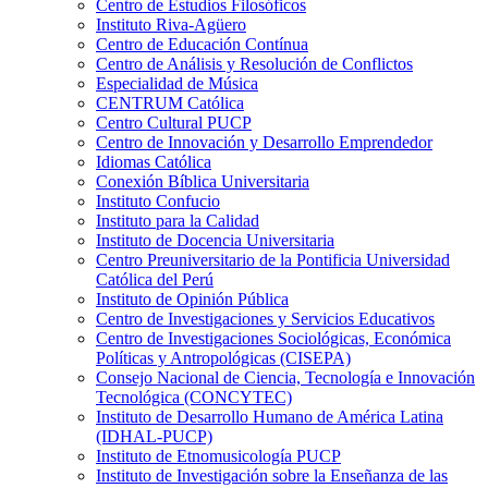
Centro de Estudios Filosóficos
Instituto Riva-Agüero
Centro de Educación Contínua
Centro de Análisis y Resolución de Conflictos
Especialidad de Música
CENTRUM Católica
Centro Cultural PUCP
Centro de Innovación y Desarrollo Emprendedor
Idiomas Católica
Conexión Bíblica Universitaria
Instituto Confucio
Instituto para la Calidad
Instituto de Docencia Universitaria
Centro Preuniversitario de la Pontificia Universidad
Católica del Perú
Instituto de Opinión Pública
Centro de Investigaciones y Servicios Educativos
Centro de Investigaciones Sociológicas, Económica
Políticas y Antropológicas (CISEPA)
Consejo Nacional de Ciencia, Tecnología e Innovación
Tecnológica (CONCYTEC)
Instituto de Desarrollo Humano de América Latina
(IDHAL-PUCP)
Instituto de Etnomusicología PUCP
Instituto de Investigación sobre la Enseñanza de las