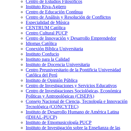
Centro de Estudios Filosóficos
Instituto Riva-Agüero
Centro de Educación Contínua
Centro de Análisis y Resolución de Conflictos
Especialidad de Música
CENTRUM Católica
Centro Cultural PUCP
Centro de Innovación y Desarrollo Emprendedor
Idiomas Católica
Conexión Bíblica Universitaria
Instituto Confucio
Instituto para la Calidad
Instituto de Docencia Universitaria
Centro Preuniversitario de la Pontificia Universidad
Católica del Perú
Instituto de Opinión Pública
Centro de Investigaciones y Servicios Educativos
Centro de Investigaciones Sociológicas, Económica
Políticas y Antropológicas (CISEPA)
Consejo Nacional de Ciencia, Tecnología e Innovación
Tecnológica (CONCYTEC)
Instituto de Desarrollo Humano de América Latina
(IDHAL-PUCP)
Instituto de Etnomusicología PUCP
Instituto de Investigación sobre la Enseñanza de las