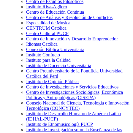
Centro de Estudios Filosóficos
Instituto Riva-Agüero
Centro de Educación Contínua
Centro de Análisis y Resolución de Conflictos
Especialidad de Música
CENTRUM Católica
Centro Cultural PUCP
Centro de Innovación y Desarrollo Emprendedor
Idiomas Católica
Conexión Bíblica Universitaria
Instituto Confucio
Instituto para la Calidad
Instituto de Docencia Universitaria
Centro Preuniversitario de la Pontificia Universidad
Católica del Perú
Instituto de Opinión Pública
Centro de Investigaciones y Servicios Educativos
Centro de Investigaciones Sociológicas, Económica
Políticas y Antropológicas (CISEPA)
Consejo Nacional de Ciencia, Tecnología e Innovación
Tecnológica (CONCYTEC)
Instituto de Desarrollo Humano de América Latina
(IDHAL-PUCP)
Instituto de Etnomusicología PUCP
Instituto de Investigación sobre la Enseñanza de las