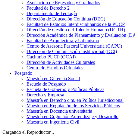
Asociación de Egresados y Graduados
Facultad de Derecho 2
Departamento de Teología
Dirección de Educación Continua (DEC)
Facultad de Estudios Interdisciplinarios de la PUCP
Dirección de Gestión del Talento Humano (DGTH)
Dirección Académica de Planeamiento y Evaluación (D
Facultad de Arquitectura y Urbanismo
Centro de Asesoría Pastoral Universitaria (CAPU)
Dirección de Comunicación Institucional (DCI)
Cachimbo PUCP (OCAI)
Dirección de Actividades Culturales
Centro de Estudios Orientales
Posgrado
Maestría en Gerencia Social
Escuela de Posgrado
Escuela de Gobierno y Políticas Públicas
Derecho y Empresa
Maestría en Derecho c.m. en Política Jurisdiccional
Maestría en Regulación de los Servicios Públicos
Maestría en Docencia universitaria
Maestría en Cognición Aprendizaje y Desarrollo
Maestría en Ingeniería Civil
Cargando el Reproductor...