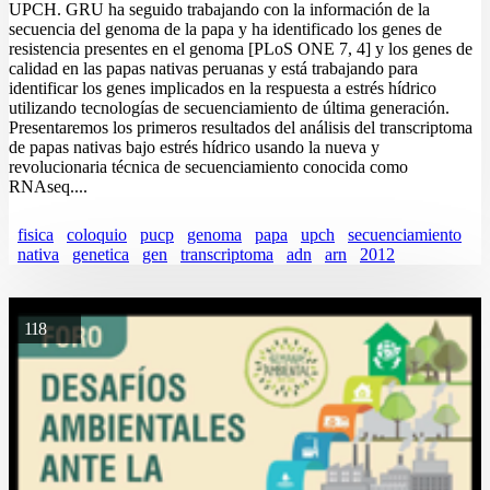
UPCH. GRU ha seguido trabajando con la información de la
secuencia del genoma de la papa y ha identificado los genes de
resistencia presentes en el genoma [PLoS ONE 7, 4] y los genes de
calidad en las papas nativas peruanas y está trabajando para
identificar los genes implicados en la respuesta a estrés hídrico
utilizando tecnologías de secuenciamiento de última generación.
Presentaremos los primeros resultados del análisis del transcriptoma
de papas nativas bajo estrés hídrico usando la nueva y
revolucionaria técnica de secuenciamiento conocida como
RNAseq....
fisica
coloquio
pucp
genoma
papa
upch
secuenciamiento
nativa
genetica
gen
transcriptoma
adn
arn
2012
118