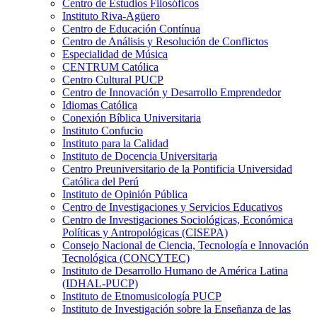
Centro de Estudios Filosóficos
Instituto Riva-Agüero
Centro de Educación Contínua
Centro de Análisis y Resolución de Conflictos
Especialidad de Música
CENTRUM Católica
Centro Cultural PUCP
Centro de Innovación y Desarrollo Emprendedor
Idiomas Católica
Conexión Bíblica Universitaria
Instituto Confucio
Instituto para la Calidad
Instituto de Docencia Universitaria
Centro Preuniversitario de la Pontificia Universidad
Católica del Perú
Instituto de Opinión Pública
Centro de Investigaciones y Servicios Educativos
Centro de Investigaciones Sociológicas, Económica
Políticas y Antropológicas (CISEPA)
Consejo Nacional de Ciencia, Tecnología e Innovación
Tecnológica (CONCYTEC)
Instituto de Desarrollo Humano de América Latina
(IDHAL-PUCP)
Instituto de Etnomusicología PUCP
Instituto de Investigación sobre la Enseñanza de las