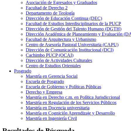
Asociación de Egresados y Graduados
Facultad de Derecho 2
Departamento de Teología
Dirección de Educación Continua (DEC)
Facultad de Estudios Interdisciplinarios de la PUCP
Dirección de Gestión del Talento Humano (DGTH)
Dirección Académica de Planeamiento y Evaluación (D
Facultad de Arquitectura y Urbanismo
Centro de Asesoría Pastoral Universitaria (CAPU)
Dirección de Comunicación Institucional (DCI)
Cachimbo PUCP (OCAI)
Dirección de Actividades Culturales
Centro de Estudios Orientales
Posgrado
Maestría en Gerencia Social
Escuela de Posgrado
Escuela de Gobierno y Políticas Públicas
Derecho y Empresa
Maestría en Derecho c.m. en Política Jurisdiccional
Maestría en Regulación de los Servicios Públicos
Maestría en Docencia universitaria
Maestría en Cognición Aprendizaje y Desarrollo
Maestría en Ingeniería Civil
Resultados de Búsqueda