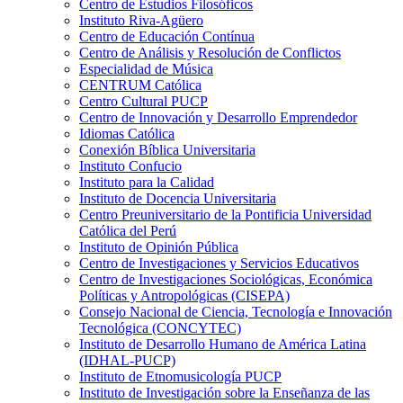
Centro de Estudios Filosóficos
Instituto Riva-Agüero
Centro de Educación Contínua
Centro de Análisis y Resolución de Conflictos
Especialidad de Música
CENTRUM Católica
Centro Cultural PUCP
Centro de Innovación y Desarrollo Emprendedor
Idiomas Católica
Conexión Bíblica Universitaria
Instituto Confucio
Instituto para la Calidad
Instituto de Docencia Universitaria
Centro Preuniversitario de la Pontificia Universidad
Católica del Perú
Instituto de Opinión Pública
Centro de Investigaciones y Servicios Educativos
Centro de Investigaciones Sociológicas, Económica
Políticas y Antropológicas (CISEPA)
Consejo Nacional de Ciencia, Tecnología e Innovación
Tecnológica (CONCYTEC)
Instituto de Desarrollo Humano de América Latina
(IDHAL-PUCP)
Instituto de Etnomusicología PUCP
Instituto de Investigación sobre la Enseñanza de las