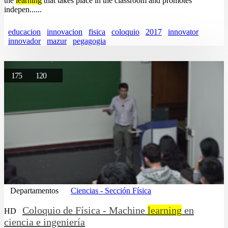
the
learning
that takes place in the classroom and promotes
indepen......
educacion
innovacion
fisica
coloquio
2017
innovator
innovador
mazur
pegagogia
175
120
Departamentos
Ciencias - Sección Física
Coloquio de Física - Machine
learning
en
HD
ciencia e ingeniería