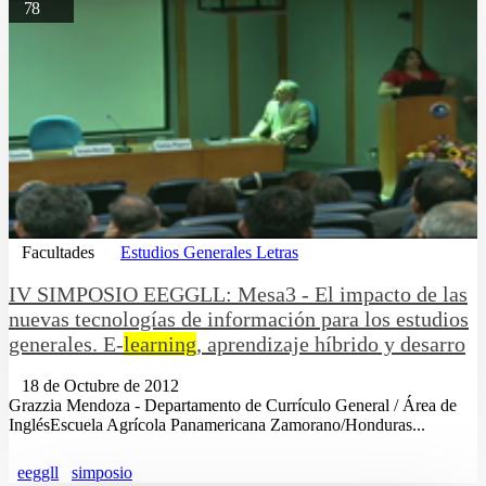
78
Facultades
Estudios Generales Letras
IV SIMPOSIO EEGGLL: Mesa3 - El impacto de las
nuevas tecnologí­as de información para los estudios
generales. E-
learning
, aprendizaje hí­brido y desarro
18 de Octubre de 2012
Grazzia Mendoza - Departamento de Currí­culo General / Área de
InglésEscuela Agrí­cola Panamericana Zamorano/Honduras...
eeggll
simposio