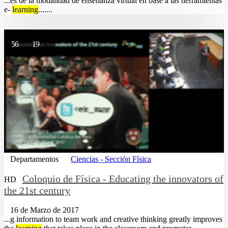
...es de la modalidad de enseñanza virtual en base a las herramientas
e-
learning
.......
56
19
Departamentos
Ciencias - Sección Física
Coloquio de Física - Educating the innovators of
HD
the 21st century
16 de Marzo de 2017
...g information to team work and creative thinking greatly improves