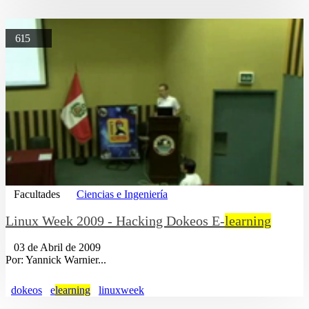
615
Facultades
Ciencias e Ingeniería
Linux Week 2009 - Hacking Dokeos E-
learning
03 de Abril de 2009
Por: Yannick Warnier...
dokeos
e
learning
linuxweek