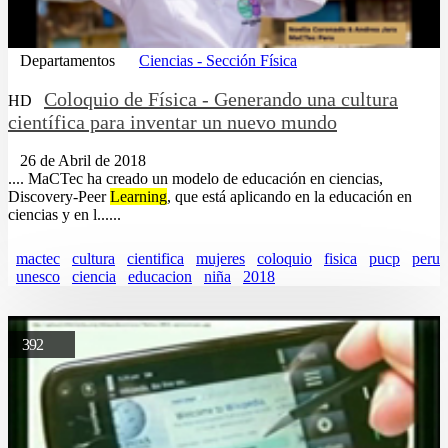
Departamentos
Ciencias - Sección Física
Coloquio de Física - Generando una cultura
HD
científica para inventar un nuevo mundo
26 de Abril de 2018
.... MaCTec ha creado un modelo de educación en ciencias,
Discovery-Peer
Learning
, que está aplicando en la educación en
ciencias y en l......
mactec
cultura
cientifica
mujeres
coloquio
fisica
pucp
peru
unesco
ciencia
educacion
niña
2018
392