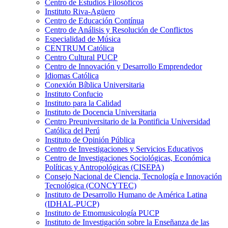
Centro de Estudios Filosóficos
Instituto Riva-Agüero
Centro de Educación Contínua
Centro de Análisis y Resolución de Conflictos
Especialidad de Música
CENTRUM Católica
Centro Cultural PUCP
Centro de Innovación y Desarrollo Emprendedor
Idiomas Católica
Conexión Bíblica Universitaria
Instituto Confucio
Instituto para la Calidad
Instituto de Docencia Universitaria
Centro Preuniversitario de la Pontificia Universidad
Católica del Perú
Instituto de Opinión Pública
Centro de Investigaciones y Servicios Educativos
Centro de Investigaciones Sociológicas, Económica
Políticas y Antropológicas (CISEPA)
Consejo Nacional de Ciencia, Tecnología e Innovación
Tecnológica (CONCYTEC)
Instituto de Desarrollo Humano de América Latina
(IDHAL-PUCP)
Instituto de Etnomusicología PUCP
Instituto de Investigación sobre la Enseñanza de las