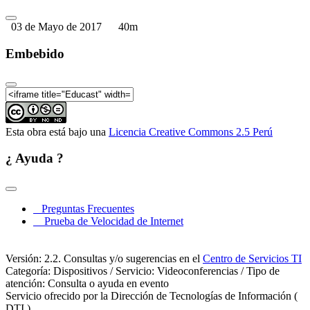
políticos desde los países andinos": Economía
Política, Democrática y Cultura en un Nuevo Ciclo
03 de Mayo de 2017
40m
de Globalización (Parte 04)
Seminario internacional "Horizontes sociales y
Embebido
políticos desde los países andinos": Economía
Política, Democrática y Cultura en un Nuevo Ciclo
de Globalización (Parte 05)
Esta obra está bajo una
Licencia Creative Commons 2.5 Perú
¿ Ayuda ?
Preguntas Frecuentes
Prueba de Velocidad de Internet
Versión: 2.2. Consultas y/o sugerencias en el
Centro de Servicios TI
Categoría: Dispositivos / Servicio: Videoconferencias / Tipo de
atención: Consulta o ayuda en evento
Servicio ofrecido por la Dirección de Tecnologías de Información (
DTI )