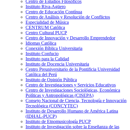
Centro de Estudios Filosóficos
Instituto Riva-Agüero
Centro de Educación Contínua
Centro de Análisis y Resolución de Conflictos
Especialidad de Música
CENTRUM Católica
Centro Cultural PUCP
Centro de Innovación y Desarrollo Emprendedor
Idiomas Católica
Conexión Bíblica Universitaria
Instituto Confucio
Instituto para la Calidad
Instituto de Docencia Universitaria
Centro Preuniversitario de la Pontificia Universidad
Católica del Perú
Instituto de Opinión Pública
Centro de Investigaciones y Servicios Educativos
Centro de Investigaciones Sociológicas, Económica
Políticas y Antropológicas (CISEPA)
Consejo Nacional de Ciencia, Tecnología e Innovación
Tecnológica (CONCYTEC)
Instituto de Desarrollo Humano de América Latina
(IDHAL-PUCP)
Instituto de Etnomusicología PUCP
Instituto de Investigación sobre la Enseñanza de las