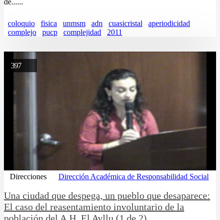
de......
coloquio
fisica
unmsm
adn
cuasicristal
aperiodicidad
complejo
pucp
complejidad
2011
397
Direcciones
Dirección Académica de Responsabilidad Social
Una ciudad que despega, un pueblo que desaparece:
El caso del reasentamiento involuntario de la
población del A.H. El Ayllu (1 de 2)