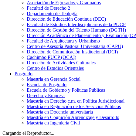
Asociación de Egresados y Graduados
Facultad de Derecho 2
Departamento de Teología
Dirección de Educación Continua (DEC)
Facultad de Estudios Interdisciplinarios de la PUCP
Dirección de Gestión del Talento Humano (DGTH)
Dirección Académica de Planeamiento y Evaluación (D
Facultad de Arquitectura y Urbanismo
Centro de Asesoría Pastoral Universitaria (CAPU)
Dirección de Comunicación Institucional (DCI)
Cachimbo PUCP (OCAI)
Dirección de Actividades Culturales
Centro de Estudios Orientales
Posgrado
Maestría en Gerencia Social
Escuela de Posgrado
Escuela de Gobierno y Políticas Públicas
Derecho y Empresa
Maestría en Derecho c.m. en Política Jurisdiccional
Maestría en Regulación de los Servicios Públicos
Maestría en Docencia universitaria
Maestría en Cognición Aprendizaje y Desarrollo
Maestría en Ingeniería Civil
Cargando el Reproductor...