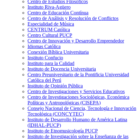
Centro de Estudios Filosóficos
Instituto Riva-Agüero
Centro de Educación Contínua
Centro de Análisis y Resolución de Conflictos
Especialidad de Música
CENTRUM Católica
Centro Cultural PUCP
Centro de Innovación y Desarrollo Emprendedor
Idiomas Católica
Conexión Bíblica Universitaria
Instituto Confucio
Instituto para la Calidad
Instituto de Docencia Universitaria
Centro Preuniversitario de la Pontificia Universidad
Católica del Perú
Instituto de Opinión Pública
Centro de Investigaciones y Servicios Educativos
Centro de Investigaciones Sociológicas, Económica
Políticas y Antropológicas (CISEPA)
Consejo Nacional de Ciencia, Tecnología e Innovación
Tecnológica (CONCYTEC)
Instituto de Desarrollo Humano de América Latina
(IDHAL-PUCP)
Instituto de Etnomusicología PUCP
Instituto de Investigación sobre la Enseñanza de las