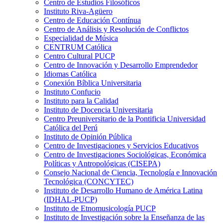
Centro de Estudios Filosóficos
Instituto Riva-Agüero
Centro de Educación Contínua
Centro de Análisis y Resolución de Conflictos
Especialidad de Música
CENTRUM Católica
Centro Cultural PUCP
Centro de Innovación y Desarrollo Emprendedor
Idiomas Católica
Conexión Bíblica Universitaria
Instituto Confucio
Instituto para la Calidad
Instituto de Docencia Universitaria
Centro Preuniversitario de la Pontificia Universidad
Católica del Perú
Instituto de Opinión Pública
Centro de Investigaciones y Servicios Educativos
Centro de Investigaciones Sociológicas, Económica
Políticas y Antropológicas (CISEPA)
Consejo Nacional de Ciencia, Tecnología e Innovación
Tecnológica (CONCYTEC)
Instituto de Desarrollo Humano de América Latina
(IDHAL-PUCP)
Instituto de Etnomusicología PUCP
Instituto de Investigación sobre la Enseñanza de las