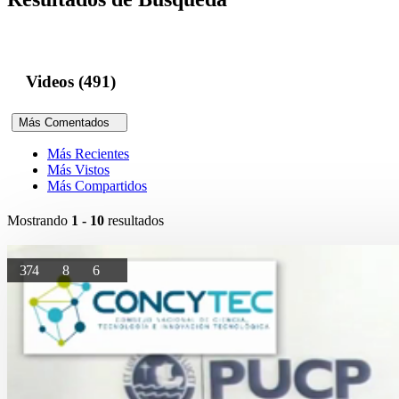
Videos (491)
Más Comentados
Más Recientes
Más Vistos
Más Compartidos
Mostrando
1 - 10
resultados
374
8
6