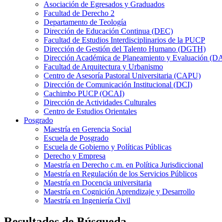
Asociación de Egresados y Graduados
Facultad de Derecho 2
Departamento de Teología
Dirección de Educación Continua (DEC)
Facultad de Estudios Interdisciplinarios de la PUCP
Dirección de Gestión del Talento Humano (DGTH)
Dirección Académica de Planeamiento y Evaluación (D
Facultad de Arquitectura y Urbanismo
Centro de Asesoría Pastoral Universitaria (CAPU)
Dirección de Comunicación Institucional (DCI)
Cachimbo PUCP (OCAI)
Dirección de Actividades Culturales
Centro de Estudios Orientales
Posgrado
Maestría en Gerencia Social
Escuela de Posgrado
Escuela de Gobierno y Políticas Públicas
Derecho y Empresa
Maestría en Derecho c.m. en Política Jurisdiccional
Maestría en Regulación de los Servicios Públicos
Maestría en Docencia universitaria
Maestría en Cognición Aprendizaje y Desarrollo
Maestría en Ingeniería Civil
Resultados de Búsqueda