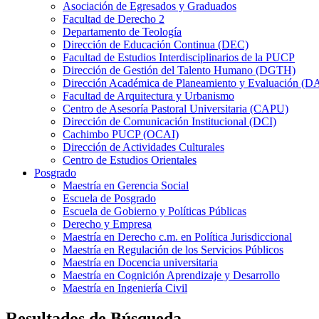
Asociación de Egresados y Graduados
Facultad de Derecho 2
Departamento de Teología
Dirección de Educación Continua (DEC)
Facultad de Estudios Interdisciplinarios de la PUCP
Dirección de Gestión del Talento Humano (DGTH)
Dirección Académica de Planeamiento y Evaluación (D
Facultad de Arquitectura y Urbanismo
Centro de Asesoría Pastoral Universitaria (CAPU)
Dirección de Comunicación Institucional (DCI)
Cachimbo PUCP (OCAI)
Dirección de Actividades Culturales
Centro de Estudios Orientales
Posgrado
Maestría en Gerencia Social
Escuela de Posgrado
Escuela de Gobierno y Políticas Públicas
Derecho y Empresa
Maestría en Derecho c.m. en Política Jurisdiccional
Maestría en Regulación de los Servicios Públicos
Maestría en Docencia universitaria
Maestría en Cognición Aprendizaje y Desarrollo
Maestría en Ingeniería Civil
Resultados de Búsqueda