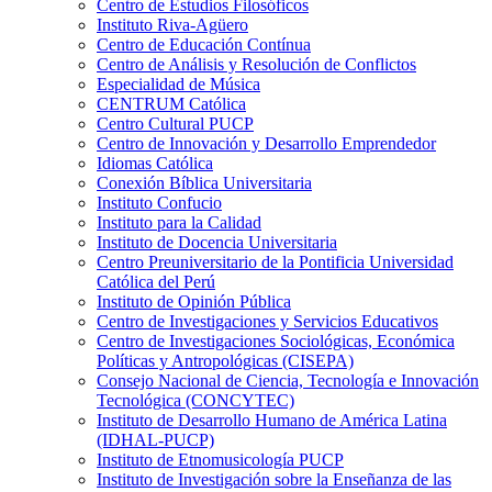
Centro de Estudios Filosóficos
Instituto Riva-Agüero
Centro de Educación Contínua
Centro de Análisis y Resolución de Conflictos
Especialidad de Música
CENTRUM Católica
Centro Cultural PUCP
Centro de Innovación y Desarrollo Emprendedor
Idiomas Católica
Conexión Bíblica Universitaria
Instituto Confucio
Instituto para la Calidad
Instituto de Docencia Universitaria
Centro Preuniversitario de la Pontificia Universidad
Católica del Perú
Instituto de Opinión Pública
Centro de Investigaciones y Servicios Educativos
Centro de Investigaciones Sociológicas, Económica
Políticas y Antropológicas (CISEPA)
Consejo Nacional de Ciencia, Tecnología e Innovación
Tecnológica (CONCYTEC)
Instituto de Desarrollo Humano de América Latina
(IDHAL-PUCP)
Instituto de Etnomusicología PUCP
Instituto de Investigación sobre la Enseñanza de las