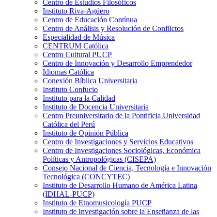
Centro de Estudios Filosóficos
Instituto Riva-Agüero
Centro de Educación Contínua
Centro de Análisis y Resolución de Conflictos
Especialidad de Música
CENTRUM Católica
Centro Cultural PUCP
Centro de Innovación y Desarrollo Emprendedor
Idiomas Católica
Conexión Bíblica Universitaria
Instituto Confucio
Instituto para la Calidad
Instituto de Docencia Universitaria
Centro Preuniversitario de la Pontificia Universidad
Católica del Perú
Instituto de Opinión Pública
Centro de Investigaciones y Servicios Educativos
Centro de Investigaciones Sociológicas, Económica
Políticas y Antropológicas (CISEPA)
Consejo Nacional de Ciencia, Tecnología e Innovación
Tecnológica (CONCYTEC)
Instituto de Desarrollo Humano de América Latina
(IDHAL-PUCP)
Instituto de Etnomusicología PUCP
Instituto de Investigación sobre la Enseñanza de las