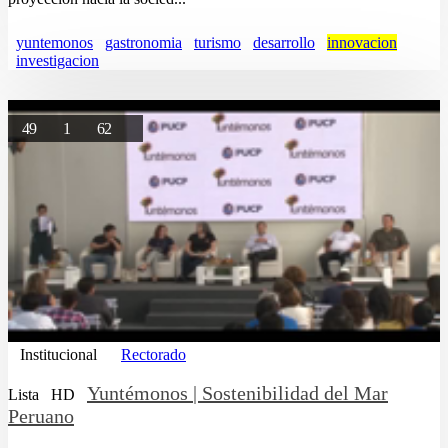
yuntemonos
gastronomia
turismo
desarrollo
innovacion
investigacion
49
1
62
Institucional
Rectorado
Yuntémonos | Sostenibilidad del Mar
Lista
HD
Peruano