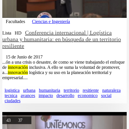
Facultades
Ciencias e Ingeniería
Conferencia internacional | Logística
Lista
HD
urbana y humanitaria: en búsqueda de un territorio
resiliente
15 de Junio de 2017
...ón a una crisis o desastre, de como se viene trabajando el enfoque
de
innovación
inclusiva. A ello se suma la voluntad de promover,
a...
innovación
logística y su uso en la planeación territorial y
empresarial....
logistica
urbana
humanitaria
territorio
resitiente
naturaleza
tecnica
avances
impacto
desarrollo
economico
social
ciudades
43
37