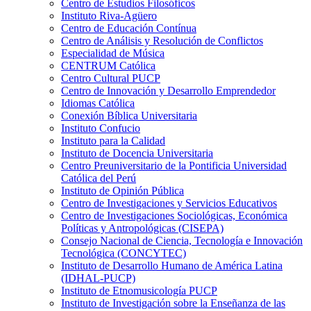
Centro de Estudios Filosóficos
Instituto Riva-Agüero
Centro de Educación Contínua
Centro de Análisis y Resolución de Conflictos
Especialidad de Música
CENTRUM Católica
Centro Cultural PUCP
Centro de Innovación y Desarrollo Emprendedor
Idiomas Católica
Conexión Bíblica Universitaria
Instituto Confucio
Instituto para la Calidad
Instituto de Docencia Universitaria
Centro Preuniversitario de la Pontificia Universidad
Católica del Perú
Instituto de Opinión Pública
Centro de Investigaciones y Servicios Educativos
Centro de Investigaciones Sociológicas, Económica
Políticas y Antropológicas (CISEPA)
Consejo Nacional de Ciencia, Tecnología e Innovación
Tecnológica (CONCYTEC)
Instituto de Desarrollo Humano de América Latina
(IDHAL-PUCP)
Instituto de Etnomusicología PUCP
Instituto de Investigación sobre la Enseñanza de las