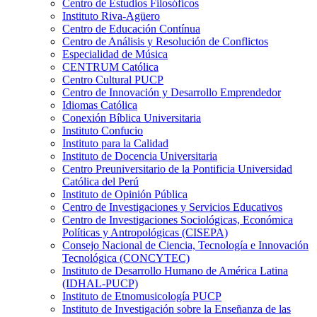
Centro de Estudios Filosóficos
Instituto Riva-Agüero
Centro de Educación Contínua
Centro de Análisis y Resolución de Conflictos
Especialidad de Música
CENTRUM Católica
Centro Cultural PUCP
Centro de Innovación y Desarrollo Emprendedor
Idiomas Católica
Conexión Bíblica Universitaria
Instituto Confucio
Instituto para la Calidad
Instituto de Docencia Universitaria
Centro Preuniversitario de la Pontificia Universidad
Católica del Perú
Instituto de Opinión Pública
Centro de Investigaciones y Servicios Educativos
Centro de Investigaciones Sociológicas, Económica
Políticas y Antropológicas (CISEPA)
Consejo Nacional de Ciencia, Tecnología e Innovación
Tecnológica (CONCYTEC)
Instituto de Desarrollo Humano de América Latina
(IDHAL-PUCP)
Instituto de Etnomusicología PUCP
Instituto de Investigación sobre la Enseñanza de las