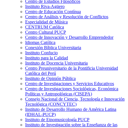
Centro de Estudios Filosóficos
Instituto Riva-Agüero
Centro de Educación Contínua
Centro de Análisis y Resolución de Conflictos
Especialidad de Música
CENTRUM Católica
Centro Cultural PUCP
Centro de Innovación y Desarrollo Emprendedor
Idiomas Católica
Conexión Bíblica Universitaria
Instituto Confucio
Instituto para la Calidad
Instituto de Docencia Universitaria
Centro Preuniversitario de la Pontificia Universidad
Católica del Perú
Instituto de Opinión Pública
Centro de Investigaciones y Servicios Educativos
Centro de Investigaciones Sociológicas, Económica
Políticas y Antropológicas (CISEPA)
Consejo Nacional de Ciencia, Tecnología e Innovación
Tecnológica (CONCYTEC)
Instituto de Desarrollo Humano de América Latina
(IDHAL-PUCP)
Instituto de Etnomusicología PUCP
Instituto de Investigación sobre la Enseñanza de las