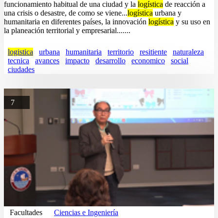
funcionamiento habitual de una ciudad y la
logística
de reacción a
una crisis o desastre, de como se viene...
logística
urbana y
humanitaria en diferentes países, la innovación
logística
y su uso en
la planeación territorial y empresarial.......
logistica
urbana
humanitaria
territorio
resitiente
naturaleza
tecnica
avances
impacto
desarrollo
economico
social
ciudades
7
Facultades
Ciencias e Ingeniería