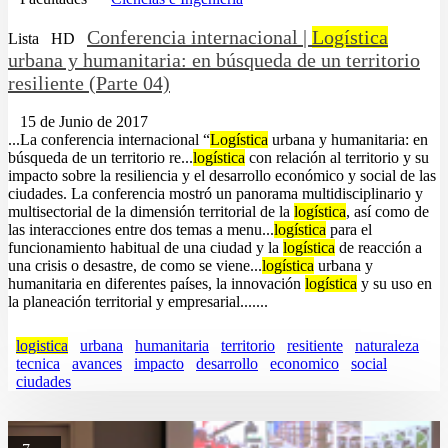
Conferencia internacional |
Logística
Lista
HD
urbana y humanitaria: en búsqueda de un territorio
resiliente (Parte 04)
15 de Junio de 2017
...La conferencia internacional “
Logística
urbana y humanitaria: en
búsqueda de un territorio re...
logística
con relación al territorio y su
impacto sobre la resiliencia y el desarrollo económico y social de las
ciudades. La conferencia mostró un panorama multidisciplinario y
multisectorial de la dimensión territorial de la
logística
, así como de
las interacciones entre dos temas a menu...
logística
para el
funcionamiento habitual de una ciudad y la
logística
de reacción a
una crisis o desastre, de como se viene...
logística
urbana y
humanitaria en diferentes países, la innovación
logística
y su uso en
la planeación territorial y empresarial.......
logistica
urbana
humanitaria
territorio
resitiente
naturaleza
tecnica
avances
impacto
desarrollo
economico
social
ciudades