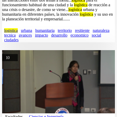
las interacciones entre dos temas a menu...
logística
para el
funcionamiento habitual de una ciudad y la
logística
de reacción a
una crisis o desastre, de como se viene...
logística
urbana y
humanitaria en diferentes países, la innovación
logística
y su uso en
la planeación territorial y empresarial.......
logistica
urbana
humanitaria
territorio
resitiente
naturaleza
tecnica
avances
impacto
desarrollo
economico
social
ciudades
10
Facultades
Ciencias e Ingeniería