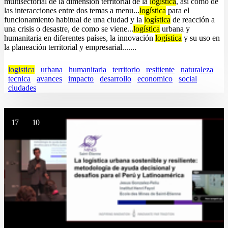
multisectorial de la dimensión territorial de la
logística
, así como de
las interacciones entre dos temas a menu...
logística
para el
funcionamiento habitual de una ciudad y la
logística
de reacción a
una crisis o desastre, de como se viene...
logística
urbana y
humanitaria en diferentes países, la innovación
logística
y su uso en
la planeación territorial y empresarial.......
logistica
urbana
humanitaria
territorio
resitiente
naturaleza
tecnica
avances
impacto
desarrollo
economico
social
ciudades
17
10