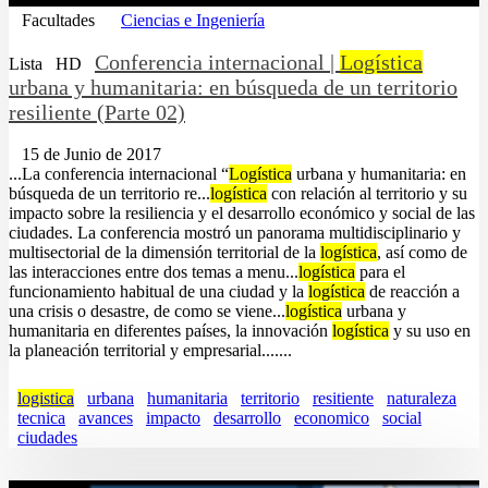
Facultades
Ciencias e Ingeniería
Conferencia internacional |
Logística
Lista
HD
urbana y humanitaria: en búsqueda de un territorio
resiliente (Parte 02)
15 de Junio de 2017
...La conferencia internacional “
Logística
urbana y humanitaria: en
búsqueda de un territorio re...
logística
con relación al territorio y su
impacto sobre la resiliencia y el desarrollo económico y social de las
ciudades. La conferencia mostró un panorama multidisciplinario y
multisectorial de la dimensión territorial de la
logística
, así como de
las interacciones entre dos temas a menu...
logística
para el
funcionamiento habitual de una ciudad y la
logística
de reacción a
una crisis o desastre, de como se viene...
logística
urbana y
humanitaria en diferentes países, la innovación
logística
y su uso en
la planeación territorial y empresarial.......
logistica
urbana
humanitaria
territorio
resitiente
naturaleza
tecnica
avances
impacto
desarrollo
economico
social
ciudades