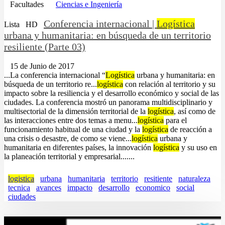
Facultades
Ciencias e Ingeniería
Conferencia internacional |
Logística
Lista
HD
urbana y humanitaria: en búsqueda de un territorio
resiliente (Parte 03)
15 de Junio de 2017
...La conferencia internacional “
Logística
urbana y humanitaria: en
búsqueda de un territorio re...
logística
con relación al territorio y su
impacto sobre la resiliencia y el desarrollo económico y social de las
ciudades. La conferencia mostró un panorama multidisciplinario y
multisectorial de la dimensión territorial de la
logística
, así como de
las interacciones entre dos temas a menu...
logística
para el
funcionamiento habitual de una ciudad y la
logística
de reacción a
una crisis o desastre, de como se viene...
logística
urbana y
humanitaria en diferentes países, la innovación
logística
y su uso en
la planeación territorial y empresarial.......
logistica
urbana
humanitaria
territorio
resitiente
naturaleza
tecnica
avances
impacto
desarrollo
economico
social
ciudades