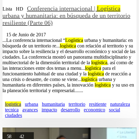
Conferencia internacional |
Logística
Lista
HD
urbana y humanitaria: en búsqueda de un territorio
resiliente (Parte 06)
15 de Junio de 2017
...La conferencia internacional “
Logística
urbana y humanitaria: en
búsqueda de un territorio re...
logística
con relación al territorio y su
impacto sobre la resiliencia y el desarrollo económico y social de las
ciudades. La conferencia mostró un panorama multidisciplinario y
multisectorial de la dimensión territorial de la
logística
, así como de
las interacciones entre dos temas a menu...
logística
para el
funcionamiento habitual de una ciudad y la
logística
de reacción a
una crisis o desastre, de como se viene...
logística
urbana y
humanitaria en diferentes países, la innovación
logística
y su uso en
la planeación territorial y empresarial.......
logistica
urbana
humanitaria
territorio
resitiente
naturaleza
tecnica
avances
impacto
desarrollo
economico
social
ciudades
58
42