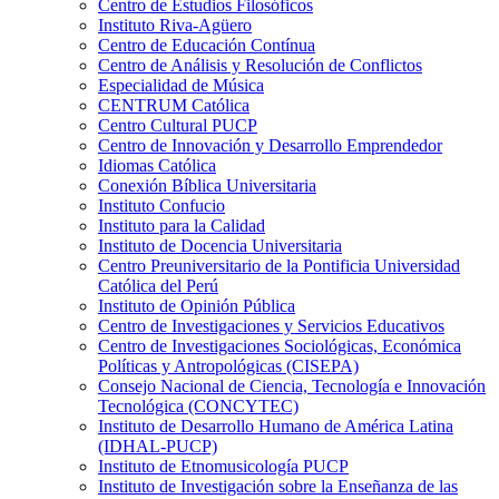
Centro de Estudios Filosóficos
Instituto Riva-Agüero
Centro de Educación Contínua
Centro de Análisis y Resolución de Conflictos
Especialidad de Música
CENTRUM Católica
Centro Cultural PUCP
Centro de Innovación y Desarrollo Emprendedor
Idiomas Católica
Conexión Bíblica Universitaria
Instituto Confucio
Instituto para la Calidad
Instituto de Docencia Universitaria
Centro Preuniversitario de la Pontificia Universidad
Católica del Perú
Instituto de Opinión Pública
Centro de Investigaciones y Servicios Educativos
Centro de Investigaciones Sociológicas, Económica
Políticas y Antropológicas (CISEPA)
Consejo Nacional de Ciencia, Tecnología e Innovación
Tecnológica (CONCYTEC)
Instituto de Desarrollo Humano de América Latina
(IDHAL-PUCP)
Instituto de Etnomusicología PUCP
Instituto de Investigación sobre la Enseñanza de las