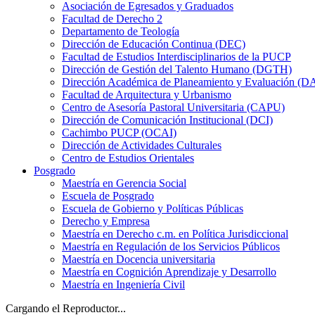
Asociación de Egresados y Graduados
Facultad de Derecho 2
Departamento de Teología
Dirección de Educación Continua (DEC)
Facultad de Estudios Interdisciplinarios de la PUCP
Dirección de Gestión del Talento Humano (DGTH)
Dirección Académica de Planeamiento y Evaluación (D
Facultad de Arquitectura y Urbanismo
Centro de Asesoría Pastoral Universitaria (CAPU)
Dirección de Comunicación Institucional (DCI)
Cachimbo PUCP (OCAI)
Dirección de Actividades Culturales
Centro de Estudios Orientales
Posgrado
Maestría en Gerencia Social
Escuela de Posgrado
Escuela de Gobierno y Políticas Públicas
Derecho y Empresa
Maestría en Derecho c.m. en Política Jurisdiccional
Maestría en Regulación de los Servicios Públicos
Maestría en Docencia universitaria
Maestría en Cognición Aprendizaje y Desarrollo
Maestría en Ingeniería Civil
Cargando el Reproductor...