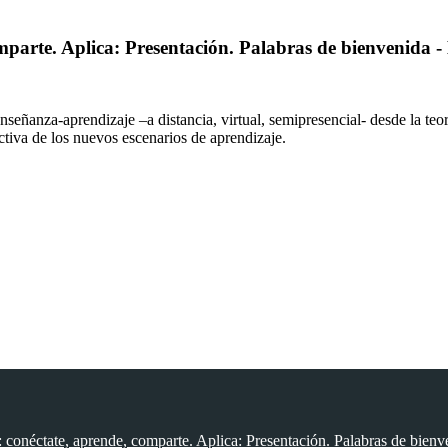
mparte. Aplica: Presentación. Palabras de bienvenida 
señanza-aprendizaje –a distancia, virtual, semipresencial- desde la teoría
ctiva de los nuevos escenarios de aprendizaje.
 conéctate, aprende, comparte. Aplica: Presentación. Palabras de bien