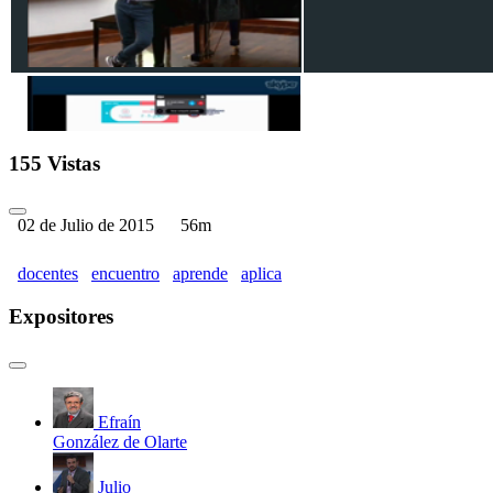
VII Encuentro de docentes:
155 Vistas
02 de Julio de 2015
56m
docentes
encuentro
aprende
aplica
VII Encuentro de docentes: 
Expositores
de los aprendizajes
Efraín
González de Olarte
Julio