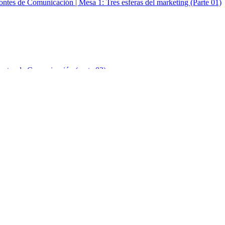
ontes de Comunicación | Mesa 1: Tres esferas del marketing (Parte 01)
ontes de Comunicación (parte 02)
zontes de Comunicación (Parte 03)
zontes de Comunicación - Mesa 2: Relatos Reales