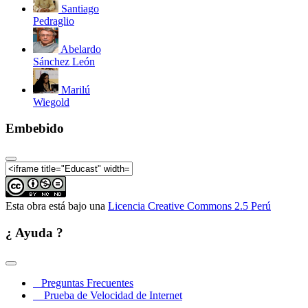
Santiago
Pedraglio
Abelardo
Sánchez León
Seminario Internacional Horiz
Marilú
Wiegold
Embebido
Seminario Internacional Horiz
Esta obra está bajo una
Licencia Creative Commons 2.5 Perú
¿ Ayuda ?
Seminario Internacional Horiz
Preguntas Frecuentes
Prueba de Velocidad de Internet