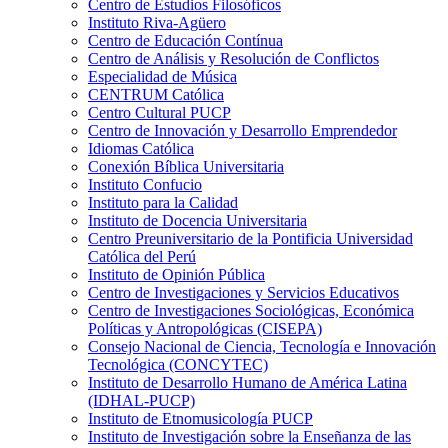
Centro de Estudios Filosóficos
Instituto Riva-Agüero
Centro de Educación Contínua
Centro de Análisis y Resolución de Conflictos
Especialidad de Música
CENTRUM Católica
Centro Cultural PUCP
Centro de Innovación y Desarrollo Emprendedor
Idiomas Católica
Conexión Bíblica Universitaria
Instituto Confucio
Instituto para la Calidad
Instituto de Docencia Universitaria
Centro Preuniversitario de la Pontificia Universidad
Católica del Perú
Instituto de Opinión Pública
Centro de Investigaciones y Servicios Educativos
Centro de Investigaciones Sociológicas, Económica
Políticas y Antropológicas (CISEPA)
Consejo Nacional de Ciencia, Tecnología e Innovación
Tecnológica (CONCYTEC)
Instituto de Desarrollo Humano de América Latina
(IDHAL-PUCP)
Instituto de Etnomusicología PUCP
Instituto de Investigación sobre la Enseñanza de las