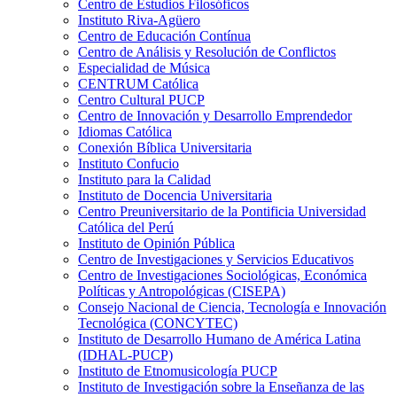
Centro de Estudios Filosóficos
Instituto Riva-Agüero
Centro de Educación Contínua
Centro de Análisis y Resolución de Conflictos
Especialidad de Música
CENTRUM Católica
Centro Cultural PUCP
Centro de Innovación y Desarrollo Emprendedor
Idiomas Católica
Conexión Bíblica Universitaria
Instituto Confucio
Instituto para la Calidad
Instituto de Docencia Universitaria
Centro Preuniversitario de la Pontificia Universidad
Católica del Perú
Instituto de Opinión Pública
Centro de Investigaciones y Servicios Educativos
Centro de Investigaciones Sociológicas, Económica
Políticas y Antropológicas (CISEPA)
Consejo Nacional de Ciencia, Tecnología e Innovación
Tecnológica (CONCYTEC)
Instituto de Desarrollo Humano de América Latina
(IDHAL-PUCP)
Instituto de Etnomusicología PUCP
Instituto de Investigación sobre la Enseñanza de las