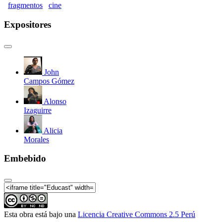
política (Parte 02)
fragmentos
cine
Seminario Internacional Horizontes de Comunicación
- Mesa 4: Comunicación y acción colectiva (Parte 03)
Expositores
Seminario Internacional Horizontes de Comunicación
- Preguntas Mesa 4: Comunicación y acción colectiva
(Parte 04)
Seminario Internacional Horizontes de Comunicación
John
- Mesa 5: Comunicación y audiencias fragmentadas.
Campos Gómez
Programadores de festivales de cine. (Parte 05)
Alonso
Izaguirre
Alicia
Morales
Embebido
Esta obra está bajo una
Licencia Creative Commons 2.5 Perú