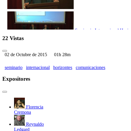
Seminario Internacional Horiz
22 Vistas
02 de Octubre de 2015
01h 28m
seminario
internacional
horizontes
comunicaciones
Seminario Internacional Hori
Expositores
Florencia
Seminario Internacional Hori
Cremona
Reynaldo
Ledgard