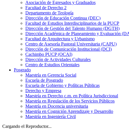
Asociación de Egresados y Graduados
Facultad de Derecho 2
Departamento de Teología
Dirección de Educación Continua (DEC)
Facultad de Estudios Interdisciplinarios de la PUCP
Dirección de Gestión del Talento Humano (DGTH)
Dirección Académica de Planeamiento y Evaluación (D
Facultad de Arquitectura y Urbanismo
Centro de Asesoría Pastoral Universitaria (CAPU)
Dirección de Comunicación Institucional (DCI)
Cachimbo PUCP (OCAI)
Dirección de Actividades Culturales
Centro de Estudios Orientales
Posgrado
Maestría en Gerencia Social
Escuela de Posgrado
Escuela de Gobierno y Políticas Públicas
Derecho y Empresa
Maestría en Derecho c.m. en Política Jurisdiccional
Maestría en Regulación de los Servicios Públicos
Maestría en Docencia universitaria
Maestría en Cognición Aprendizaje y Desarrollo
Maestría en Ingeniería Civil
Cargando el Reproductor...