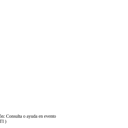
ontes de Comunicación - Mesa 2: Relatos Reales - Parte 02
ontes de Comunicación - Mesa 3: Redes sociales y comunicación polític
ontes de Comunicación - Preguntas Mesa 3: Redes sociales y comunicaci
ión: Consulta o ayuda en evento
TI )