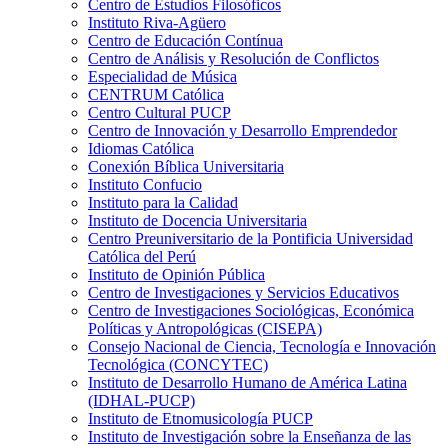
Centro de Estudios Filosóficos
Instituto Riva-Agüero
Centro de Educación Contínua
Centro de Análisis y Resolución de Conflictos
Especialidad de Música
CENTRUM Católica
Centro Cultural PUCP
Centro de Innovación y Desarrollo Emprendedor
Idiomas Católica
Conexión Bíblica Universitaria
Instituto Confucio
Instituto para la Calidad
Instituto de Docencia Universitaria
Centro Preuniversitario de la Pontificia Universidad
Católica del Perú
Instituto de Opinión Pública
Centro de Investigaciones y Servicios Educativos
Centro de Investigaciones Sociológicas, Económica
Políticas y Antropológicas (CISEPA)
Consejo Nacional de Ciencia, Tecnología e Innovación
Tecnológica (CONCYTEC)
Instituto de Desarrollo Humano de América Latina
(IDHAL-PUCP)
Instituto de Etnomusicología PUCP
Instituto de Investigación sobre la Enseñanza de las