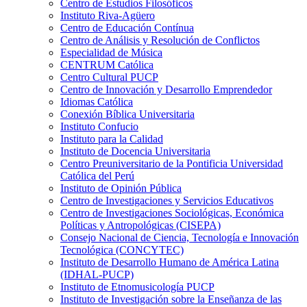
Centro de Estudios Filosóficos
Instituto Riva-Agüero
Centro de Educación Contínua
Centro de Análisis y Resolución de Conflictos
Especialidad de Música
CENTRUM Católica
Centro Cultural PUCP
Centro de Innovación y Desarrollo Emprendedor
Idiomas Católica
Conexión Bíblica Universitaria
Instituto Confucio
Instituto para la Calidad
Instituto de Docencia Universitaria
Centro Preuniversitario de la Pontificia Universidad
Católica del Perú
Instituto de Opinión Pública
Centro de Investigaciones y Servicios Educativos
Centro de Investigaciones Sociológicas, Económica
Políticas y Antropológicas (CISEPA)
Consejo Nacional de Ciencia, Tecnología e Innovación
Tecnológica (CONCYTEC)
Instituto de Desarrollo Humano de América Latina
(IDHAL-PUCP)
Instituto de Etnomusicología PUCP
Instituto de Investigación sobre la Enseñanza de las