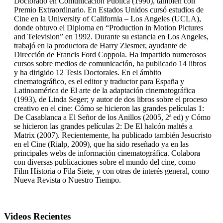
Doctorado en Comunicación Pública (1990), también con
Premio Extraordinario. En Estados Unidos cursó estudios de
Cine en la University of California – Los Angeles (UCLA),
donde obtuvo el Diploma en “Production in Motion Pictures
and Television” en 1992. Durante su estancia en Los Angeles,
trabajó en la productora de Harry Ziesmer, ayudante de
Dirección de Francis Ford Coppola. Ha impartido numerosos
cursos sobre medios de comunicación, ha publicado 14 libros
y ha dirigido 12 Tesis Doctorales. En el ámbito
cinematográfico, es el editor y traductor para España y
Latinoamérica de El arte de la adaptación cinematográfica
(1993), de Linda Seger; y autor de dos libros sobre el proceso
creativo en el cine: Cómo se hicieron las grandes películas 1:
De Casablanca a El Señor de los Anillos (2005, 2ª ed) y Cómo
se hicieron las grandes películas 2: De El halcón maltés a
Matrix (2007). Recientemente, ha publicado también Jesucristo
en el Cine (Rialp, 2009), que ha sido reseñado ya en las
principales webs de información cinematográfica. Colabora
con diversas publicaciones sobre el mundo del cine, como
Film Historia o Fila Siete, y con otras de interés general, como
Nueva Revista o Nuestro Tiempo.
Videos Recientes