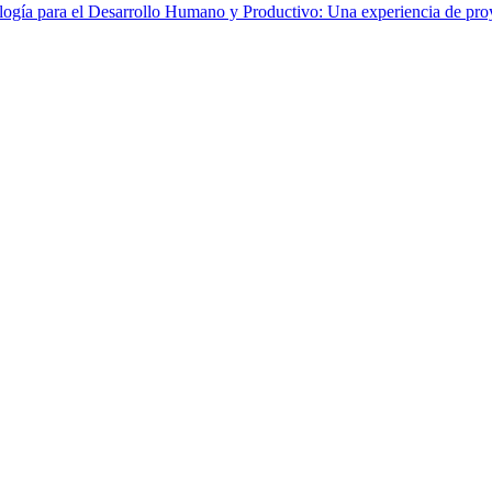
gía para el Desarrollo Humano y Productivo: Una experiencia de proy
 de Ciclo de Vida, una herramienta para el Desarrollo Sostenible
ón de impactos ambientales regionales de la Agricultura en Chancay-Hua