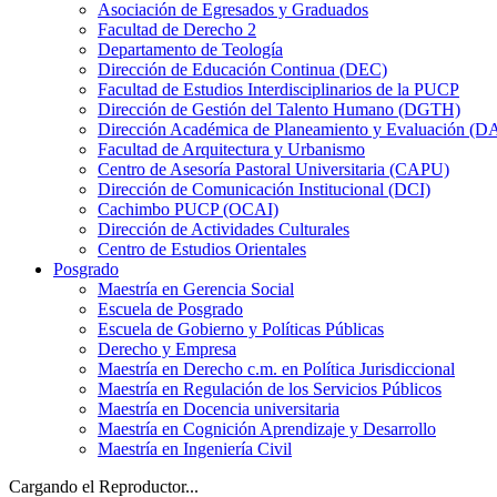
Asociación de Egresados y Graduados
Facultad de Derecho 2
Departamento de Teología
Dirección de Educación Continua (DEC)
Facultad de Estudios Interdisciplinarios de la PUCP
Dirección de Gestión del Talento Humano (DGTH)
Dirección Académica de Planeamiento y Evaluación (D
Facultad de Arquitectura y Urbanismo
Centro de Asesoría Pastoral Universitaria (CAPU)
Dirección de Comunicación Institucional (DCI)
Cachimbo PUCP (OCAI)
Dirección de Actividades Culturales
Centro de Estudios Orientales
Posgrado
Maestría en Gerencia Social
Escuela de Posgrado
Escuela de Gobierno y Políticas Públicas
Derecho y Empresa
Maestría en Derecho c.m. en Política Jurisdiccional
Maestría en Regulación de los Servicios Públicos
Maestría en Docencia universitaria
Maestría en Cognición Aprendizaje y Desarrollo
Maestría en Ingeniería Civil
Cargando el Reproductor...