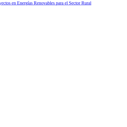
ectos en Energías Renovables para el Sector Rural
ral. Escenarios para el desarrollo futuro del sector agrícola