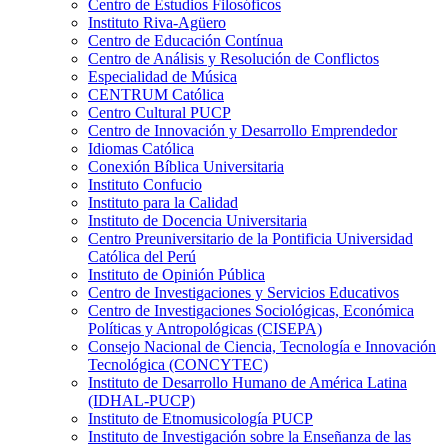
Centro de Estudios Filosóficos
Instituto Riva-Agüero
Centro de Educación Contínua
Centro de Análisis y Resolución de Conflictos
Especialidad de Música
CENTRUM Católica
Centro Cultural PUCP
Centro de Innovación y Desarrollo Emprendedor
Idiomas Católica
Conexión Bíblica Universitaria
Instituto Confucio
Instituto para la Calidad
Instituto de Docencia Universitaria
Centro Preuniversitario de la Pontificia Universidad
Católica del Perú
Instituto de Opinión Pública
Centro de Investigaciones y Servicios Educativos
Centro de Investigaciones Sociológicas, Económica
Políticas y Antropológicas (CISEPA)
Consejo Nacional de Ciencia, Tecnología e Innovación
Tecnológica (CONCYTEC)
Instituto de Desarrollo Humano de América Latina
(IDHAL-PUCP)
Instituto de Etnomusicología PUCP
Instituto de Investigación sobre la Enseñanza de las