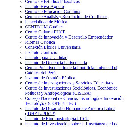
Centro de Estudios Filosóficos
Instituto Riva-Agüero
Centro de Educación Contínua
Centro de Análisis y Resolución de Conflictos
Especialidad de Música
CENTRUM Católica
Centro Cultural PUCP
Centro de Innovación y Desarrollo Emprendedor
Idiomas Católica
Conexión Bíblica Universitaria
Instituto Confucio
Instituto para la Calidad
Instituto de Docencia Universitaria
Centro Preuniversitario de la Pontificia Universidad
Católica del Perú
Instituto de Opinión Pública
Centro de Investigaciones y Servicios Educativos
Centro de Investigaciones Sociológicas, Económica
Políticas y Antropológicas (CISEPA)
Consejo Nacional de Ciencia, Tecnología e Innovación
Tecnológica (CONCYTEC)
Instituto de Desarrollo Humano de América Latina
(IDHAL-PUCP)
Instituto de Etnomusicología PUCP
Instituto de Investigación sobre la Enseñanza de las