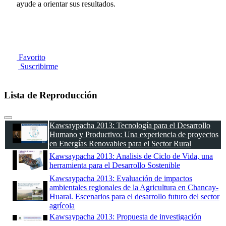
ayude a orientar sus resultados.
Favorito
Suscribirme
Lista de Reproducción
Kawsaypacha 2013: Tecnología para el Desarrollo
Humano y Productivo: Una experiencia de proyectos
en Energías Renovables para el Sector Rural
Kawsaypacha 2013: Analisis de Ciclo de Vida, una
herramienta para el Desarrollo Sostenible
Kawsaypacha 2013: Evaluación de impactos
ambientales regionales de la Agricultura en Chancay-
Huaral. Escenarios para el desarrollo futuro del sector
agrícola
Kawsaypacha 2013: Propuesta de investigación
multidisciplinaria para la adaptación al cambio