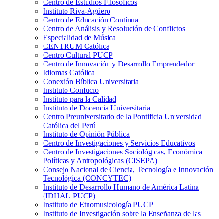
Centro de Estudios Filosóficos
Instituto Riva-Agüero
Centro de Educación Contínua
Centro de Análisis y Resolución de Conflictos
Especialidad de Música
CENTRUM Católica
Centro Cultural PUCP
Centro de Innovación y Desarrollo Emprendedor
Idiomas Católica
Conexión Bíblica Universitaria
Instituto Confucio
Instituto para la Calidad
Instituto de Docencia Universitaria
Centro Preuniversitario de la Pontificia Universidad
Católica del Perú
Instituto de Opinión Pública
Centro de Investigaciones y Servicios Educativos
Centro de Investigaciones Sociológicas, Económica
Políticas y Antropológicas (CISEPA)
Consejo Nacional de Ciencia, Tecnología e Innovación
Tecnológica (CONCYTEC)
Instituto de Desarrollo Humano de América Latina
(IDHAL-PUCP)
Instituto de Etnomusicología PUCP
Instituto de Investigación sobre la Enseñanza de las