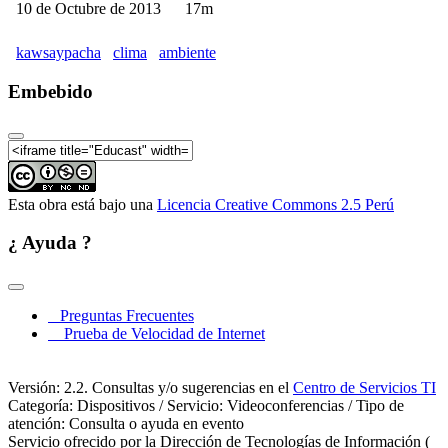
10 de Octubre de 2013
17m
from the United States
Kawsaypacha 2013: El uso de sensores remotos para
detectar las diferentes dimensiones de la
kawsaypacha
clima
ambiente
biodiversidad a lo largo de la región Amazonas -
Andes
Embebido
Kawsaypacha 2013: Balance hídrico en los Andes
Peruanos. Presente y futuro de la oferta-demanda de
agua y su potencial de riesgo en el marco del cambio
climático
Kawsaypacha 2013: Hidrología de niebla en los
Esta obra está bajo una
Licencia Creative Commons 2.5 Perú
bosques nublados del sur del Perú (Dpto. Cusco)
Kawsaypacha 2013: Límites de los bosques andino
¿ Ayuda ?
amazónicos en relación al cambio climático
Kawsaypacha 2013: Monitoreo de volátiles orgánicos
biogénicos (BVOCs) en bosque amazónicos
Preguntas Frecuentes
Kawsaypacha 2013: Nanoparticulas metálicas y sus
Prueba de Velocidad de Internet
aplicaciones
Kawsaypacha 2013: Efecto de la carretera
Versión: 2.2. Consultas y/o sugerencias en el
Centro de Servicios TI
interoceánica sobre la diversidad, distribución y
Categoría: Dispositivos / Servicio: Videoconferencias / Tipo de
abundancia de flebotominos vectores de
atención: Consulta o ayuda en evento
Leishmaniasis en el Sur del Perú
Servicio ofrecido por la Dirección de Tecnologías de Información (