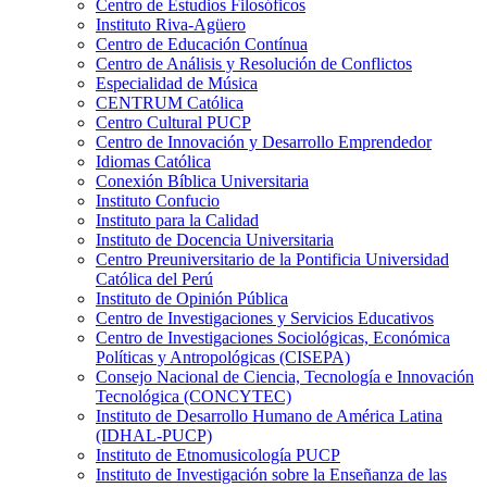
Centro de Estudios Filosóficos
Instituto Riva-Agüero
Centro de Educación Contínua
Centro de Análisis y Resolución de Conflictos
Especialidad de Música
CENTRUM Católica
Centro Cultural PUCP
Centro de Innovación y Desarrollo Emprendedor
Idiomas Católica
Conexión Bíblica Universitaria
Instituto Confucio
Instituto para la Calidad
Instituto de Docencia Universitaria
Centro Preuniversitario de la Pontificia Universidad
Católica del Perú
Instituto de Opinión Pública
Centro de Investigaciones y Servicios Educativos
Centro de Investigaciones Sociológicas, Económica
Políticas y Antropológicas (CISEPA)
Consejo Nacional de Ciencia, Tecnología e Innovación
Tecnológica (CONCYTEC)
Instituto de Desarrollo Humano de América Latina
(IDHAL-PUCP)
Instituto de Etnomusicología PUCP
Instituto de Investigación sobre la Enseñanza de las