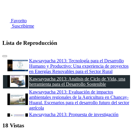
Favorito
Suscribirme
Lista de Reproducción
Kawsaypacha 2013: Tecnología para el Desarrollo
Humano y Productivo: Una experiencia de proyectos
en Energías Renovables para el Sector Rural
Kawsaypacha 2013: Analisis de Ciclo de Vida, una
herramienta para el Desarrollo Sostenible
Kawsaypacha 2013: Evaluación de impactos
ambientales regionales de la Agricultura en Chancay-
Huaral. Escenarios para el desarrollo futuro del sector
agrícola
Kawsaypacha 2013: Propuesta de investigación
multidisciplinaria para la adaptación al cambio
18 Vistas
climático
Kawsaypacha 2013: Materials flow analysis of e-