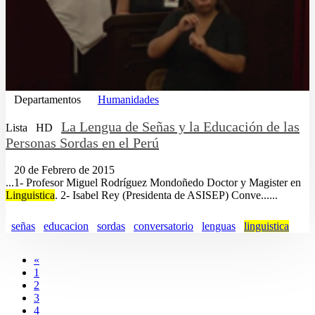
Departamentos
Humanidades
La Lengua de Señas y la Educación de las
Lista
HD
Personas Sordas en el Perú
20 de Febrero de 2015
...1- Profesor Miguel Rodríguez Mondoñedo Doctor y Magister en
Linguistica
. 2- Isabel Rey (Presidenta de ASISEP) Conve......
señas
educacion
sordas
conversatorio
lenguas
linguistica
«
1
2
3
4