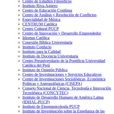
Centro de Estudios Filosóficos
Instituto Riva-Agüero
Centro de Educación Contínua
Centro de Análisis y Resolución de Conflictos
Especialidad de Música
CENTRUM Católica
Centro Cultural PUCP
Centro de Innovación y Desarrollo Emprendedor
Idiomas Católica
Conexión Bíblica Universitaria
Instituto Confucio
Instituto para la Calidad
Instituto de Docencia Universitaria
Centro Preuniversitario de la Pontificia Universidad
Católica del Perú
Instituto de Opinión Pública
Centro de Investigaciones y Servicios Educativos
Centro de Investigaciones Sociológicas, Económica
Políticas y Antropológicas (CISEPA)
Consejo Nacional de Ciencia, Tecnología e Innovación
Tecnológica (CONCYTEC)
Instituto de Desarrollo Humano de América Latina
(IDHAL-PUCP)
Instituto de Etnomusicología PUCP
Instituto de Investigación sobre la Enseñanza de las