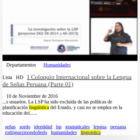
Departamentos
Humanidades
I Coloquio Internacional sobre la Lengua
Lista
HD
de Señas Peruana (Parte 01)
10 de Noviembre de 2016
...s usuarios. La LSP ha sido excluida de las políticas de
planificación
lingüística
del Estado, y casi no se emplea en la
educación del......
señas
sordo
identidad
lsp
gramaticales
lengua
peruana
rodriguezmondoñedo
humanidades
linguistica