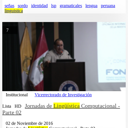
señas
sordo
identidad
lsp
gramaticales
lengua
peruana
linguistica
7
Institucional
Vicerrectorado de Investigación
Jornadas de
Lingüística
Computacional -
Lista
HD
Parte 02
02 de Noviembre de 2016