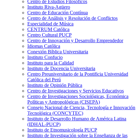
Centro de Estudios Filosóficos
Instituto Riva-Agüero
Centro de Educación Contínua
Centro de Análisis y Resolución de Conflictos
Especialidad de Música
CENTRUM Católica
Centro Cultural PUCP
Centro de Innovación y Desarrollo Emprendedor
Idiomas Católica
Conexión Bíblica Universitaria
Instituto Confucio
Instituto para la Calidad
Instituto de Docencia Universitaria
Centro Preuniversitario de la Pontificia Universidad
Católica del Perú
Instituto de Opinión Pública
Centro de Investigaciones y Servicios Educativos
Centro de Investigaciones Sociológicas, Económica
Políticas y Antropológicas (CISEPA)
Consejo Nacional de Ciencia, Tecnología e Innovación
Tecnológica (CONCYTEC)
Instituto de Desarrollo Humano de América Latina
(IDHAL-PUCP)
Instituto de Etnomusicología PUCP
Instituto de Investigación sobre la Enseñanza de las