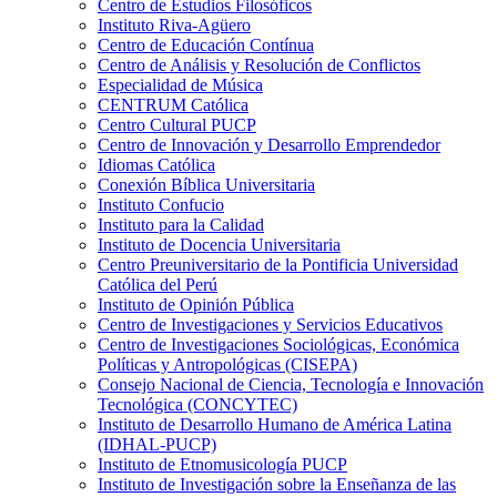
Centro de Estudios Filosóficos
Instituto Riva-Agüero
Centro de Educación Contínua
Centro de Análisis y Resolución de Conflictos
Especialidad de Música
CENTRUM Católica
Centro Cultural PUCP
Centro de Innovación y Desarrollo Emprendedor
Idiomas Católica
Conexión Bíblica Universitaria
Instituto Confucio
Instituto para la Calidad
Instituto de Docencia Universitaria
Centro Preuniversitario de la Pontificia Universidad
Católica del Perú
Instituto de Opinión Pública
Centro de Investigaciones y Servicios Educativos
Centro de Investigaciones Sociológicas, Económica
Políticas y Antropológicas (CISEPA)
Consejo Nacional de Ciencia, Tecnología e Innovación
Tecnológica (CONCYTEC)
Instituto de Desarrollo Humano de América Latina
(IDHAL-PUCP)
Instituto de Etnomusicología PUCP
Instituto de Investigación sobre la Enseñanza de las