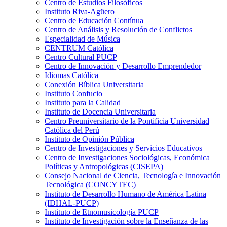
Centro de Estudios Filosóficos
Instituto Riva-Agüero
Centro de Educación Contínua
Centro de Análisis y Resolución de Conflictos
Especialidad de Música
CENTRUM Católica
Centro Cultural PUCP
Centro de Innovación y Desarrollo Emprendedor
Idiomas Católica
Conexión Bíblica Universitaria
Instituto Confucio
Instituto para la Calidad
Instituto de Docencia Universitaria
Centro Preuniversitario de la Pontificia Universidad
Católica del Perú
Instituto de Opinión Pública
Centro de Investigaciones y Servicios Educativos
Centro de Investigaciones Sociológicas, Económica
Políticas y Antropológicas (CISEPA)
Consejo Nacional de Ciencia, Tecnología e Innovación
Tecnológica (CONCYTEC)
Instituto de Desarrollo Humano de América Latina
(IDHAL-PUCP)
Instituto de Etnomusicología PUCP
Instituto de Investigación sobre la Enseñanza de las