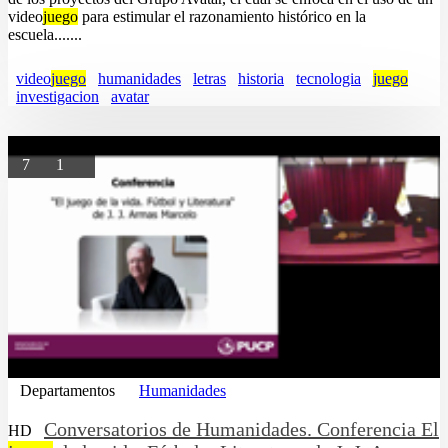
video
juego
para estimular el razonamiento histórico en la
escuela.......
video
juego
humanidades
letras
historia
tecnologia
juego
investigacion
avatar
7
1
Departamentos
Humanidades
Conversatorios de Humanidades. Conferencia El
HD