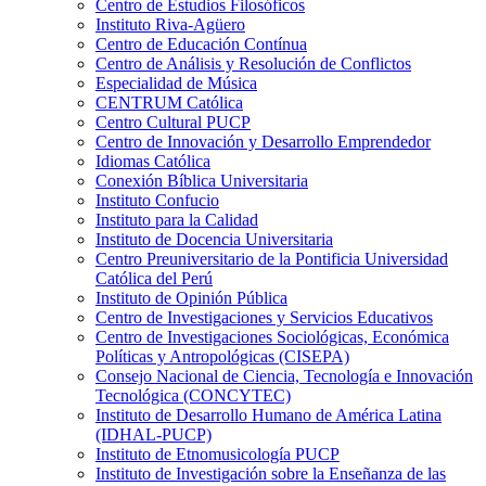
Centro de Estudios Filosóficos
Instituto Riva-Agüero
Centro de Educación Contínua
Centro de Análisis y Resolución de Conflictos
Especialidad de Música
CENTRUM Católica
Centro Cultural PUCP
Centro de Innovación y Desarrollo Emprendedor
Idiomas Católica
Conexión Bíblica Universitaria
Instituto Confucio
Instituto para la Calidad
Instituto de Docencia Universitaria
Centro Preuniversitario de la Pontificia Universidad
Católica del Perú
Instituto de Opinión Pública
Centro de Investigaciones y Servicios Educativos
Centro de Investigaciones Sociológicas, Económica
Políticas y Antropológicas (CISEPA)
Consejo Nacional de Ciencia, Tecnología e Innovación
Tecnológica (CONCYTEC)
Instituto de Desarrollo Humano de América Latina
(IDHAL-PUCP)
Instituto de Etnomusicología PUCP
Instituto de Investigación sobre la Enseñanza de las