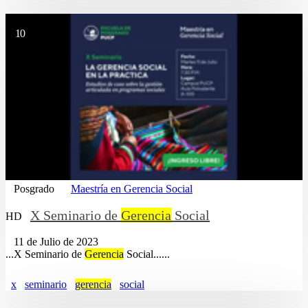
10
Posgrado
Maestría en Gerencia Social
X Seminario de
Gerencia
Social
HD
11 de Julio de 2023
...X Seminario de
Gerencia
Social......
x
seminario
gerencia
social