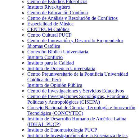
Centro de Estudios Filosóficos
Instituto Riva-Agüero
Centro de Educación Contínua
Centro de Análisis y Resolución de Conflictos
Especialidad de Música
CENTRUM Católica
Centro Cultural PUCP
Centro de Innovación y Desarrollo Emprendedor
Idiomas Católica
Conexión Bíblica Universitaria
Instituto Confucio
Instituto para la Calidad
Instituto de Docencia Universitaria
Centro Preuniversitario de la Pontificia Universidad
Católica del Perú
Instituto de Opinión Pública
Centro de Investigaciones y Servicios Educativos
Centro de Investigaciones Sociológicas, Económica
Políticas y Antropológicas (CISEPA)
Consejo Nacional de Ciencia, Tecnología e Innovación
Tecnológica (CONCYTEC)
Instituto de Desarrollo Humano de América Latina
(IDHAL-PUCP)
Instituto de Etnomusicología PUCP
Instituto de Investigación sobre la Enseñanza de las