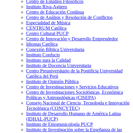
Centro de Estudios Filosóficos
Instituto Riva-Agüero
Centro de Educación Contínua
Centro de Análisis y Resolución de Conflictos
Especialidad de Música
CENTRUM Católica
Centro Cultural PUCP
Centro de Innovación y Desarrollo Emprendedor
Idiomas Católica
Conexión Bíblica Universitaria
Instituto Confucio
Instituto para la Calidad
Instituto de Docencia Universitaria
Centro Preuniversitario de la Pontificia Universidad
Católica del Perú
Instituto de Opinión Pública
Centro de Investigaciones y Servicios Educativos
Centro de Investigaciones Sociológicas, Económica
Políticas y Antropológicas (CISEPA)
Consejo Nacional de Ciencia, Tecnología e Innovación
Tecnológica (CONCYTEC)
Instituto de Desarrollo Humano de América Latina
(IDHAL-PUCP)
Instituto de Etnomusicología PUCP
Instituto de Investigación sobre la Enseñanza de las