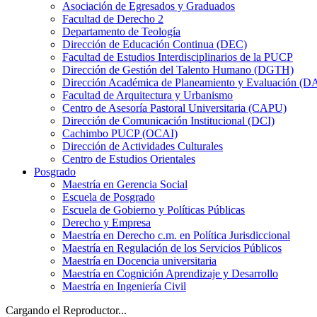
Asociación de Egresados y Graduados
Facultad de Derecho 2
Departamento de Teología
Dirección de Educación Continua (DEC)
Facultad de Estudios Interdisciplinarios de la PUCP
Dirección de Gestión del Talento Humano (DGTH)
Dirección Académica de Planeamiento y Evaluación (D
Facultad de Arquitectura y Urbanismo
Centro de Asesoría Pastoral Universitaria (CAPU)
Dirección de Comunicación Institucional (DCI)
Cachimbo PUCP (OCAI)
Dirección de Actividades Culturales
Centro de Estudios Orientales
Posgrado
Maestría en Gerencia Social
Escuela de Posgrado
Escuela de Gobierno y Políticas Públicas
Derecho y Empresa
Maestría en Derecho c.m. en Política Jurisdiccional
Maestría en Regulación de los Servicios Públicos
Maestría en Docencia universitaria
Maestría en Cognición Aprendizaje y Desarrollo
Maestría en Ingeniería Civil
Cargando el Reproductor...