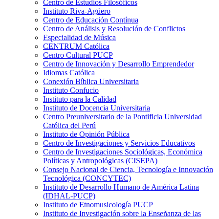
Centro de Estudios Filosóficos
Instituto Riva-Agüero
Centro de Educación Contínua
Centro de Análisis y Resolución de Conflictos
Especialidad de Música
CENTRUM Católica
Centro Cultural PUCP
Centro de Innovación y Desarrollo Emprendedor
Idiomas Católica
Conexión Bíblica Universitaria
Instituto Confucio
Instituto para la Calidad
Instituto de Docencia Universitaria
Centro Preuniversitario de la Pontificia Universidad
Católica del Perú
Instituto de Opinión Pública
Centro de Investigaciones y Servicios Educativos
Centro de Investigaciones Sociológicas, Económica
Políticas y Antropológicas (CISEPA)
Consejo Nacional de Ciencia, Tecnología e Innovación
Tecnológica (CONCYTEC)
Instituto de Desarrollo Humano de América Latina
(IDHAL-PUCP)
Instituto de Etnomusicología PUCP
Instituto de Investigación sobre la Enseñanza de las