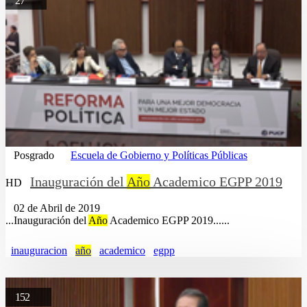
27
Posgrado
Escuela de Gobierno y Políticas Públicas
Inauguración del
Año
Academico EGPP 2019
HD
02 de Abril de 2019
...Inauguración del
Año
Academico EGPP 2019......
inauguracion
año
academico
egpp
152