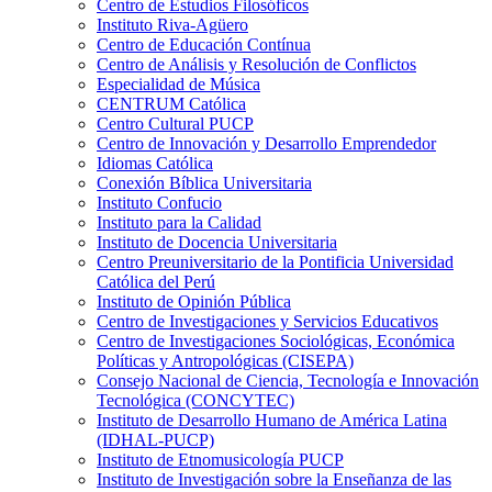
Centro de Estudios Filosóficos
Instituto Riva-Agüero
Centro de Educación Contínua
Centro de Análisis y Resolución de Conflictos
Especialidad de Música
CENTRUM Católica
Centro Cultural PUCP
Centro de Innovación y Desarrollo Emprendedor
Idiomas Católica
Conexión Bíblica Universitaria
Instituto Confucio
Instituto para la Calidad
Instituto de Docencia Universitaria
Centro Preuniversitario de la Pontificia Universidad
Católica del Perú
Instituto de Opinión Pública
Centro de Investigaciones y Servicios Educativos
Centro de Investigaciones Sociológicas, Económica
Políticas y Antropológicas (CISEPA)
Consejo Nacional de Ciencia, Tecnología e Innovación
Tecnológica (CONCYTEC)
Instituto de Desarrollo Humano de América Latina
(IDHAL-PUCP)
Instituto de Etnomusicología PUCP
Instituto de Investigación sobre la Enseñanza de las